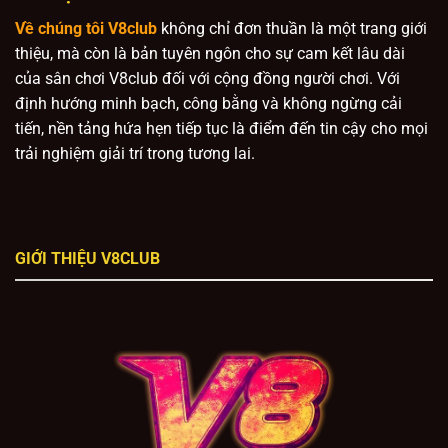
Về chúng tôi V8club
không chỉ đơn thuần là một trang giới
thiệu, mà còn là bản tuyên ngôn cho sự cam kết lâu dài
của sân chơi V8club đối với cộng đồng người chơi. Với
định hướng minh bạch, công bằng và không ngừng cải
tiến, nền tảng hứa hẹn tiếp tục là điểm đến tin cậy cho mọi
trải nghiệm giải trí trong tương lai.
GIỚI THIỆU V8CLUB