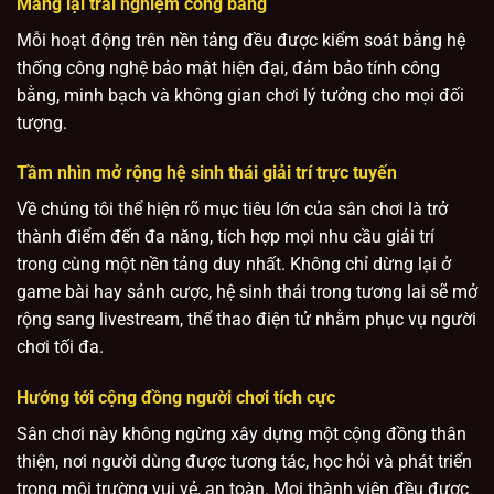
Mang lại trải nghiệm công bằng
Mỗi hoạt động trên nền tảng đều được kiểm soát bằng hệ
thống công nghệ bảo mật hiện đại, đảm bảo tính công
bằng, minh bạch và không gian chơi lý tưởng cho mọi đối
tượng.
Tầm nhìn mở rộng hệ sinh thái giải trí trực tuyến
Về chúng tôi thể hiện rõ mục tiêu lớn của sân chơi là trở
thành điểm đến đa năng, tích hợp mọi nhu cầu giải trí
trong cùng một nền tảng duy nhất. Không chỉ dừng lại ở
game bài hay sảnh cược, hệ sinh thái trong tương lai sẽ mở
rộng sang livestream, thể thao điện tử nhằm phục vụ người
chơi tối đa.
Hướng tới cộng đồng người chơi tích cực
Sân chơi này không ngừng xây dựng một cộng đồng thân
thiện, nơi người dùng được tương tác, học hỏi và phát triển
trong môi trường vui vẻ, an toàn. Mọi thành viên đều được