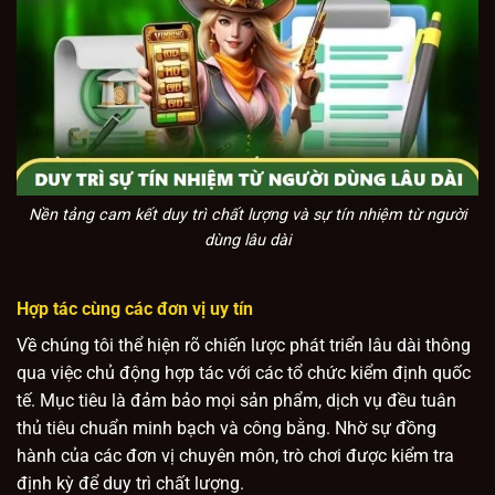
Nền tảng cam kết duy trì chất lượng và sự tín nhiệm từ người
dùng lâu dài
Hợp tác cùng các đơn vị uy tín
Về chúng tôi thể hiện rõ chiến lược phát triển lâu dài thông
qua việc chủ động hợp tác với các tổ chức kiểm định quốc
tế. Mục tiêu là đảm bảo mọi sản phẩm, dịch vụ đều tuân
thủ tiêu chuẩn minh bạch và công bằng. Nhờ sự đồng
hành của các đơn vị chuyên môn, trò chơi được kiểm tra
định kỳ để duy trì chất lượng.