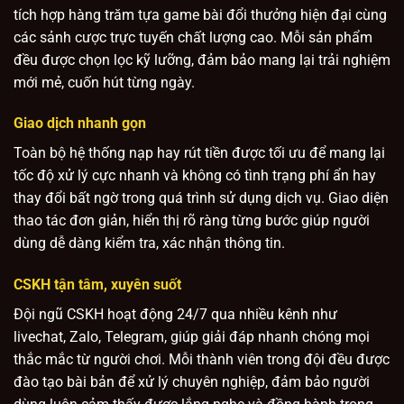
tích hợp hàng trăm tựa game bài đổi thưởng hiện đại cùng
các sảnh cược trực tuyến chất lượng cao. Mỗi sản phẩm
đều được chọn lọc kỹ lưỡng, đảm bảo mang lại trải nghiệm
mới mẻ, cuốn hút từng ngày.
Giao dịch nhanh gọn
Toàn bộ hệ thống nạp hay rút tiền được tối ưu để mang lại
tốc độ xử lý cực nhanh và không có tình trạng phí ẩn hay
thay đổi bất ngờ trong quá trình sử dụng dịch vụ. Giao diện
thao tác đơn giản, hiển thị rõ ràng từng bước giúp người
dùng dễ dàng kiểm tra, xác nhận thông tin.
CSKH tận tâm, xuyên suốt
Đội ngũ CSKH hoạt động 24/7 qua nhiều kênh như
livechat, Zalo, Telegram, giúp giải đáp nhanh chóng mọi
thắc mắc từ người chơi. Mỗi thành viên trong đội đều được
đào tạo bài bản để xử lý chuyên nghiệp, đảm bảo người