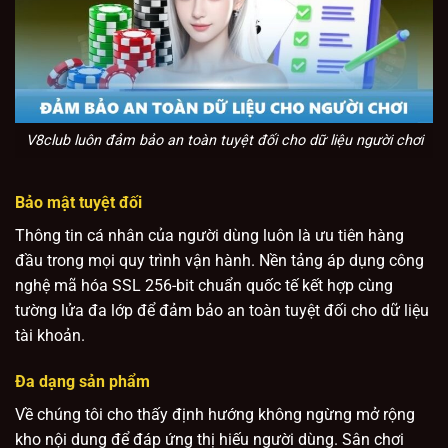
V8club luôn đảm bảo an toàn tuyệt đối cho dữ liệu người chơi
Bảo mật tuyệt đối
Thông tin cá nhân của người dùng luôn là ưu tiên hàng
đầu trong mọi quy trình vận hành. Nền tảng áp dụng công
nghệ mã hóa SSL 256-bit chuẩn quốc tế kết hợp cùng
tường lửa đa lớp để đảm bảo an toàn tuyệt đối cho dữ liệu
tài khoản.
Đa dạng sản phẩm
Về chúng tôi cho thấy định hướng không ngừng mở rộng
kho nội dung để đáp ứng thị hiếu người dùng. Sân chơi