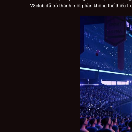
V8club đã trở thành một phần không thể thiếu t