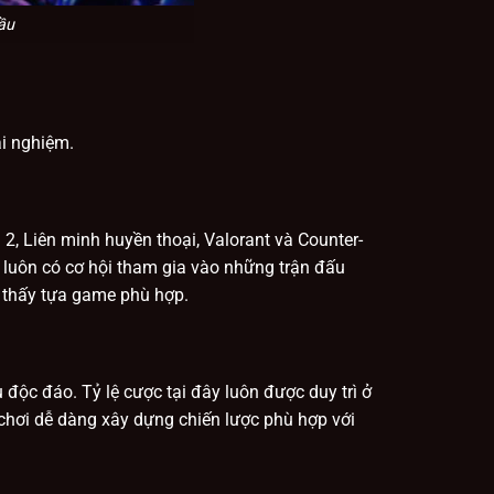
ầu
ải nghiệm.
 Liên minh huyền thoại, Valorant và Counter-
i luôn có cơ hội tham gia vào những trận đấu
 thấy tựa game phù hợp.
độc đáo. Tỷ lệ cược tại đây luôn được duy trì ở
 chơi dễ dàng xây dựng chiến lược phù hợp với