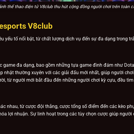
ảnh thể thao điện tử V8club thu hút cộng đồng người chơi trên toàn c
 esports V8club
 yếu tố nổi bật, từ chất lượng dịch vụ đến sự đa dạng trong tr
 game đa dạng, bao gồm những tựa game đình đám như Dota 2,
cập nhật thường xuyên với các giải đấu mới nhất, giúp người chơ
i, từ người mới bắt đầu đến những người chơi kỳ cựu, đều tìm
ác nhau, từ cược đội thắng, cược tổng số điểm đến các kèo phụ 
hóa lợi nhuận. Sự linh hoạt trong các tùy chọn cược giúp người