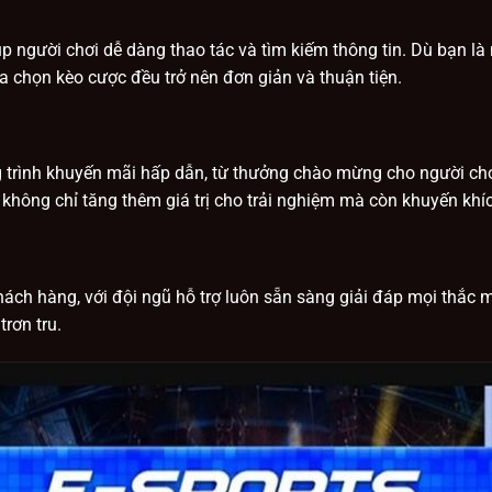
iúp người chơi dễ dàng thao tác và tìm kiếm thông tin. Dù bạn l
ựa chọn kèo cược đều trở nên đơn giản và thuận tiện.
 trình khuyến mãi hấp dẫn, từ thưởng chào mừng cho người ch
hông chỉ tăng thêm giá trị cho trải nghiệm mà còn khuyến khíc
ch hàng, với đội ngũ hỗ trợ luôn sẵn sàng giải đáp mọi thắc 
rơn tru.