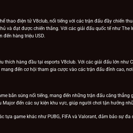
ể thao điện tử V8club, nổi tiếng với các trận đấu đầy chiến thu
 thủ và đạt được chiến thắng. Với các giải đấu quốc tế như The 
ên đến hàng triệu USD.
 thích hàng đầu tại esports V8club. Với các giải đấu lớn như Ch
b mang đến cơ hội tham gia cược vào các trận đấu đỉnh cao, nơi
 game bắn súng nổi tiếng, mang đến những trận đấu căng thẳng g
u Major đến các sự kiện khu vực, giúp người chơi tận hưởng nhữ
các tựa game khác như PUBG, FIFA và Valorant, đảm bảo sự đa 