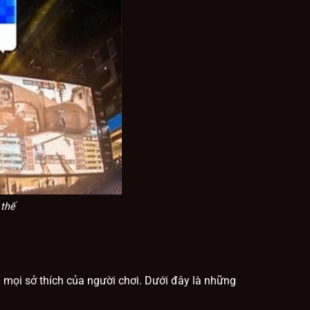
 thế
 mọi sở thích của người chơi. Dưới đây là những