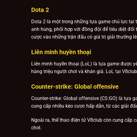
Dota 2
Dota 2 là một trong những tựa game chủ lực tại th
anh hùng, phối hợp với đồng đội để tiêu diệt đối
cược vào những trận đấu có giá trị giải thưởng l
Liên minh huyền thoại
Liên minh huyền thoại (LoL) là tựa game được yêu
hàng triệu người chơi và khán giả. LoL tại V8clu
Counter-strike: Global offensive
Counter-strike: Global offensive (CS:GO) là tựa
cung cấp nhiều kèo cược hấp dẫn, từ các giải đấ
Ngoài ra, thể thao điện tử V8club còn cung cấp 
chơi.