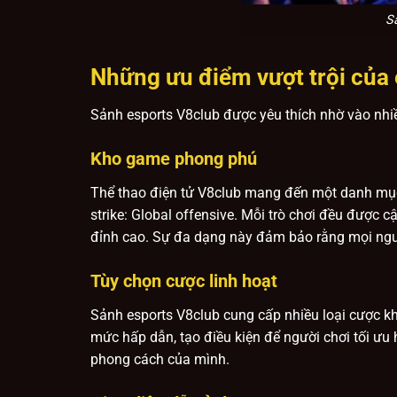
S
Những ưu điểm vượt trội của
Sảnh esports V8club được yêu thích nhờ vào nhiều
Kho game phong phú
Thể thao điện tử V8club mang đến một danh mục
strike: Global offensive. Mỗi trò chơi đều được 
đỉnh cao. Sự đa dạng này đảm bảo rằng mọi ngườ
Tùy chọn cược linh hoạt
Sảnh esports V8club cung cấp nhiều loại cược kh
mức hấp dẫn, tạo điều kiện để người chơi tối ưu 
phong cách của mình.