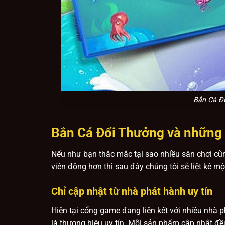
Bắn Cá Đổ
Bắn Cá Đổi Thưởng và những 
Nếu như bạn thắc mắc tại sao nhiều sân chơi cũ
viên đông hơn thì sau đây chúng tôi sẽ liệt kê m
Chỉ cập nhật từ nhà phát hành uy tín
Hiện tại cổng game đang liên kết với nhiều nh
là thương hiệu uy tín. Mỗi sản phẩm cập nhật đề