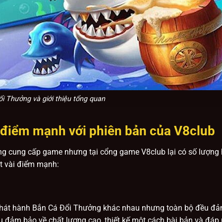
i Thưởng và giới thiệu tổng quan
điểm mạnh với phiên bản của V8club
ng cung cấp game nhưng tại cổng game V8club lại có số lượng 
ột vài điểm mạnh:
à phát hành Bắn Cá Đổi Thưởng khác nhau nhưng toàn bộ đều đ
u đảm bảo về chất lượng cao, thiết kế một cách bài bản và đáp