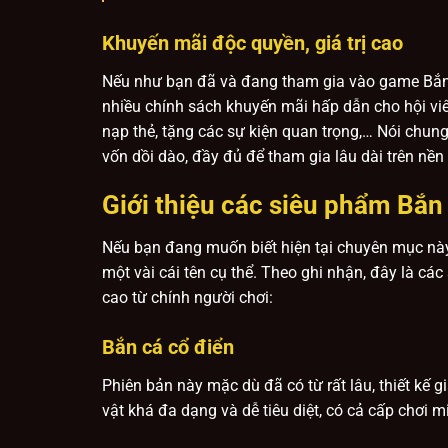
Khuyến mãi độc quyền, giá trị cao
Nếu như bạn đã và đang tham gia vào game Bắn 
nhiều chính sách khuyến mãi hấp dẫn cho hội viê
nạp thẻ, tặng các sự kiện quan trọng,… Nói chung
vốn dồi dào, đầy đủ để tham gia lâu dài trên nền
Giới thiệu các siêu phẩm Bắn
Nếu bạn đang muốn biết hiện tại chuyên mục này 
một vài cái tên cụ thể. Theo ghi nhận, đây là cá
cao từ chính người chơi:
Bắn cá cổ điển
Phiên bản này mặc dù đã có từ rất lâu, thiết kế g
vật khá đa dạng và dễ tiêu diệt, có cả cấp chơi