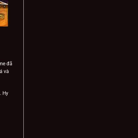
ame đã
á và
. Hy