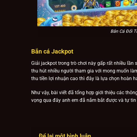
Bắn Cá Đổi Th
Bắn cá Jackpot
Giải jackpot trong trò chơi này gấp rất nhiều lần 
thu hút nhiều người tham gia với mong muốn là
thu tiền lợi nhuận cao thì đây là lựa chọn hoàn h
Như vậy, bài viết đã tổng hợp giới thiệu các thô
vọng qua đây anh em đã nắm bắt được và tự tin t
Để lại một bình luận