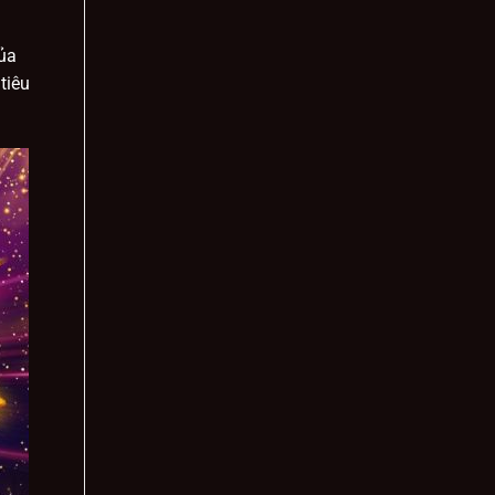
của
tiêu