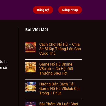
Đăng Ký
Đăng Nhập
Bài Viết Mới
Cách Chơi Nổ Hũ – Chia
Sẻ Bí Kíp Thắng Lớn Cho
Cược Thủ
ầu tư
Game Nổ Hũ Online
âm sẽ
V8club – Cơ Hội Đổi
Thưởng Siêu Hời
Hướng Dẫn Cách Tải
Game Nổ Hũ V8club Chỉ
Trong 1 Phút
Bài Phỏm Và Luật Chơi