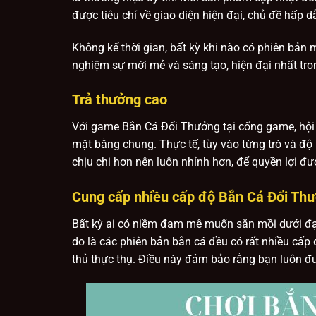
được tiêu chí về giao diện hiện đại, chủ đề hấp 
Không kể thời gian, bất kỳ khi nào có phiên bản 
nghiệm sự mới mẻ và sáng tạo, hiện đại nhất tro
Trả thưởng cao
Với game Bắn Cá Đổi Thưởng tại cổng game, hội v
mặt bằng chung. Thực tế, tùy vào từng trò và đ
chịu chi hơn nên luôn nhỉnh hơn, để quyền lợi 
Cung cấp nhiều cấp độ Bắn Cá Đổi Th
Bất kỳ ai có niềm đam mê muốn săn mồi dưới đại
do là các phiên bản bắn cá đều có rất nhiều cấp
thủ thực thụ. Điều này đảm bảo rằng bạn luôn đư