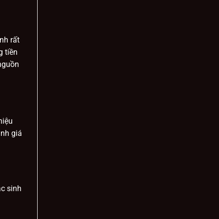
nh rất
 tiền
 nguồn
hiệu
ánh giá
ác sinh