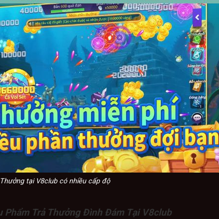
Thưởng tại V8club có nhiều cấp độ
u Phẩm Trả Thưởng Đình Đám Tại V8club