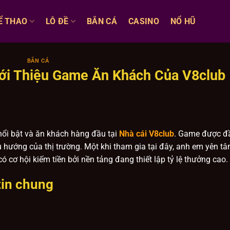
Ể THAO
LÔ ĐỀ
BẮN CÁ
CASINO
NỔ HŨ
BẮN CÁ
iới Thiệu Game Ăn Khách Của V8club
ổi bật và ăn khách hàng đầu tại
Nhà cái V8club
. Game được đ
u hướng của thị trường. Một khi tham gia tại đây, anh em yên t
 có cơ hội kiếm tiền bởi nền tảng đang thiết lập tỷ lệ thưởng cao.
tin chung