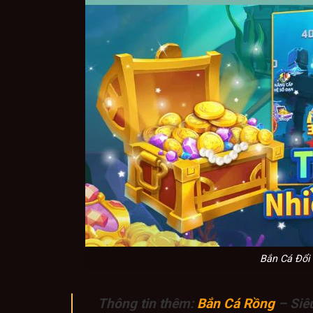
Bắn Cá Đổi 
Thông tin thêm:
Bắn Cá Rồng
– Siê