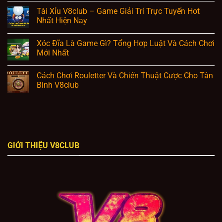
Tài Xỉu V8club – Game Giải Trí Trực Tuyến Hot
Nhất Hiện Nay
Xóc Đĩa Là Game Gì? Tổng Hợp Luật Và Cách Chơi
Mới Nhất
Cách Chơi Rouletter Và Chiến Thuật Cược Cho Tân
Binh V8club
GIỚI THIỆU V8CLUB