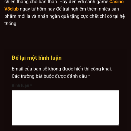
chiến thắng cho bản thân. Hãy đến với sảnh game
Casino
V8club
ngay từ hôm nay để trải nghiệm thêm nhiều sản
phẩm mới lạ và nhận ngàn quà tặng cực chất chỉ có tại hệ
thống.
Để lại một bình luận
Email của bạn sẽ không được hiển thị công khai.
Các trường bắt buộc được đánh dấu
*
Bình luận
*