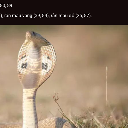
80, 89.
, rắn màu vàng (39, 84), rắn màu đỏ (26, 87).