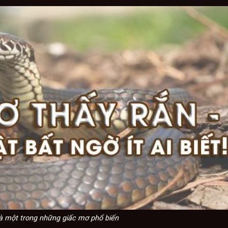
à một trong những giấc mơ phổ biến