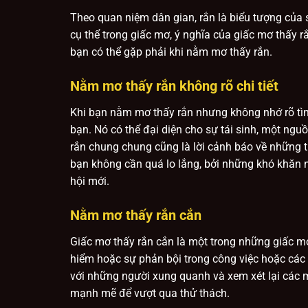
Theo quan niệm dân gian, rắn là biểu tượng của 
cụ thể trong giấc mơ, ý nghĩa của giấc mơ thấy 
bạn có thể gặp phải khi nằm mơ thấy rắn.
Nằm mơ thấy rắn không rõ chi tiết
Khi bạn nằm mơ thấy rắn nhưng không nhớ rõ tìn
bạn. Nó có thể đại diện cho sự tái sinh, một ng
rắn chung chung cũng là lời cảnh báo về những t
bạn không cần quá lo lắng, bởi những khó khăn
hội mới.
Nằm mơ thấy rắn cắn
Giấc mơ thấy rắn cắn là một trong những giấc m
hiểm hoặc sự phản bội trong công việc hoặc các
với những người xung quanh và xem xét lại các m
mạnh mẽ để vượt qua thử thách.