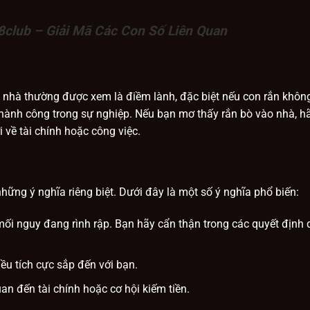
club – Giải Mã Các Con Số Liên Quan
o nhà thường được xem là điềm lành, đặc biệt nếu con rắn khôn
 thành công trong sự nghiệp. Nếu bạn mơ thấy rắn bò vào nhà, h
 về tài chính hoặc công việc.
ng ý nghĩa riêng biệt. Dưới đây là một số ý nghĩa phổ biến:
ối nguy đang rình rập. Bạn hãy cẩn thận trong các quyết định
ều tích cực sắp đến với bạn.
n đến tài chính hoặc cơ hội kiếm tiền.