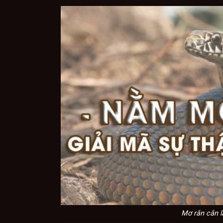
Mơ rắn cắn l