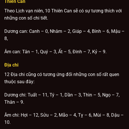
Thiên Can
Theo Lịch vạn niên, 10 Thiên Can sẽ có sự tương thích với
những con số chi tiết.
Dương can: Canh – 0, Nhâm – 2, Giáp – 4, Bính – 6, Mậu –
8,
Âm can: Tân – 1, Quý – 3, Ất – 5, Đinh – 7, Kỷ – 9.
Địa chi
12 Địa chi cũng có tương ứng đối những con số rất quen
thuộc sau đây:
Dương chi: Tuất – 11, Tý – 1, Dần – 3, Thìn – 5, Ngọ – 7,
Thân – 9.
Âm chi: Hợi – 12, Sửu – 2, Mão – 4, Tỵ – 6, Mùi – 8, Dậu –
10.